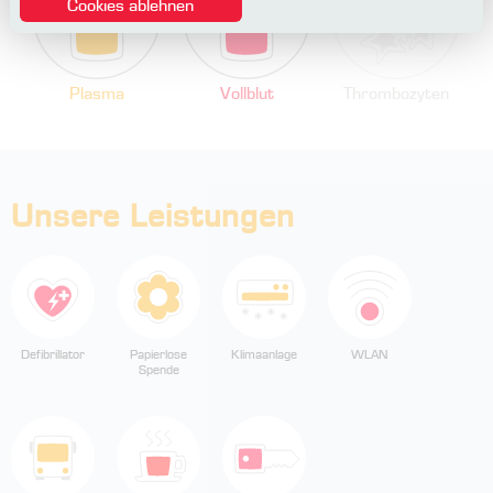
Cookies ablehnen
Plasma
Vollblut
Thrombozyten
Unsere Leistungen
Defibrillator
Papierlose
Klimaanlage
WLAN
Spende