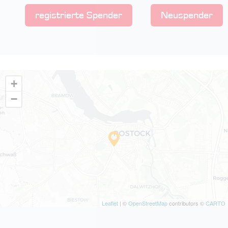
registrierte Spender
Neuspender
+
−
Leaflet
| ©
OpenStreetMap
contributors ©
CARTO