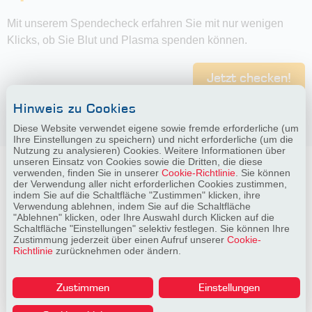
Mit unserem Spendecheck erfahren Sie mit nur wenigen
Klicks, ob Sie Blut und Plasma spenden können.
Jetzt checken!
Hinweis zu Cookies
Diese Website verwendet eigene sowie fremde erforderliche (um
Ihre Einstellungen zu speichern) und nicht erforderliche (um die
Nutzung zu analysieren) Cookies. Weitere Informationen über
unseren Einsatz von Cookies sowie die Dritten, die diese
verwenden, finden Sie in unserer
Cookie-Richtlinie
. Sie können
der Verwendung aller nicht erforderlichen Cookies zustimmen,
indem Sie auf die Schaltfläche "Zustimmen" klicken, ihre
Mögliche Spendeformen
Verwendung ablehnen, indem Sie auf die Schaltfläche
"Ablehnen" klicken, oder Ihre Auswahl durch Klicken auf die
Schaltfläche "Einstellungen" selektiv festlegen. Sie können Ihre
Zustimmung jederzeit über einen Aufruf unserer
Cookie-
Im Spendezentrum Rostock sind folgende Spendeformen
Richtlinie
zurücknehmen oder ändern.
möglich:
Zustimmen
Einstellungen