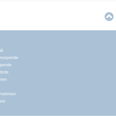
nü
maspende
spende
dorte
onen
rnehmen
ere