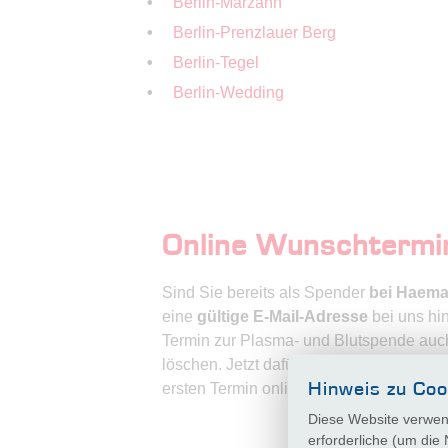
Berlin-Marzahn
Berlin-Prenzlauer Berg
Berlin-Tegel
Berlin-Wedding
Online Wunschtermi
Sind Sie bereits als Spender
bei Haem
eine
gültige E-Mail-Adresse
bei uns hi
Termin zur Plasma- und Blutspende auc
löschen. Jetzt dafür registrieren! Auch
Hinweis zu Coo
ersten Termin online zu buchen.
Diese Website verwend
registri
erforderliche (um die