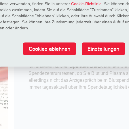
 diese verwenden, finden Sie in unserer
Cookie-Richtlinie
. Sie können d
Cookies zustimmen, indem Sie auf die Schaltfläche "Zustimmen" klicken
f die Schaltfläche "Ablehnen" klicken, oder Ihre Auswahl durch Klicken
tiv festlegen. Sie können Ihre Zustimmung jederzeit über einen Aufruf 
n oder ändern.
Cookies ablehnen
Einstellungen
Spendencheck
Mit unserem kurzen
Spendencheck
können Sie
Spendezentrum testen, ob Sie Blut und Plasma sp
allerdings nicht das Arztgespräch beim Blutspend
immer tagesaktuell über Ihre Spendetauglichkeit