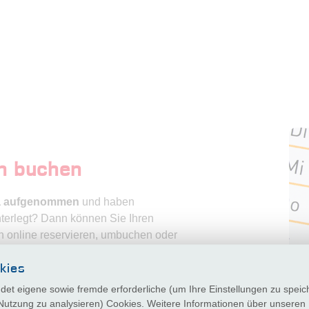
n buchen
a aufgenommen
und haben
nterlegt? Dann können Sie Ihren
h online reservieren, umbuchen oder
 Neuspender haben die Möglichkeit ihren
kies
et eigene sowie fremde erforderliche (um Ihre Einstellungen zu speic
erte Spender
Neuspender
 Nutzung zu analysieren) Cookies. Weitere Informationen über unseren